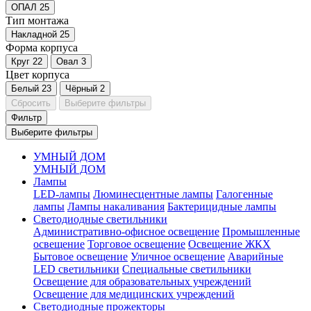
ОПАЛ
25
Тип монтажа
Накладной
25
Форма корпуса
Круг
22
Овал
3
Цвет корпуса
Белый
23
Чёрный
2
Сбросить
Выберите фильтры
Фильтр
Выберите фильтры
УМНЫЙ ДОМ
УМНЫЙ ДОМ
Лампы
LED-лампы
Люминесцентные лампы
Галогенные
лампы
Лампы накаливания
Бактерицидные лампы
Светодиодные светильники
Административно-офисное освещение
Промышленные
освещение
Торговое освещение
Освещение ЖКХ
Бытовое освещение
Уличное освещение
Аварийные
LED светильники
Специальные светильники
Освещение для образовательных учреждений
Освещение для медицинских учреждений
Светодиодные прожекторы