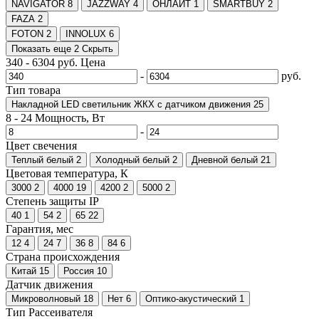
NAVIGATOR
8
JAZZWAY
4
ОНЛАЙТ
1
SMARTBUY
2
FAZA
2
FOTON
2
INNOLUX
6
Показать еще 2
Скрыть
340
-
6304
руб.
Цена
-
руб.
Тип товара
Накладной LED светильник ЖКХ с датчиком движения
25
8
-
24
Мощность, Вт
-
Цвет свечения
Теплый белый
2
Холодный белый
2
Дневной белый
21
Цветовая температура, К
3000
2
4000
19
4200
2
5000
2
Степень защиты IP
40
1
54
2
65
22
Гарантия, мес
12
4
24
7
36
8
84
6
Страна происхождения
Китай
15
Россия
10
Датчик движения
Микроволновый
18
Нет
6
Оптико-акустический
1
Тип Рассеивателя