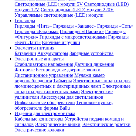
Светодиодные (LED) модули 5V
Светодиодные (LED)
модули 12V
Светодиодные (LED) модули 220V
Управляемые светодиодные (LED) модули
Гирлянды
Гирлянды «Нить»
Гирлянды «Занавес»
Гирлянды «Сеть»
Гирлянды «Бахрома»
Гирлянды «Шарики»
Гирлянды
«Фигурки»
Гирлянды с микросветодиодами
Гирлянды
«Белт-Лайт»
Елочные игрушки
Элементы питания
Батарейки
Аккумуляторы
Зарядные устройства
Электронные аппараты
Стабилизаторы напряжения
Датчики движения
Фотореле
Беспроводные дверные звонки
Дистанционное управление
Муляжи камер
видеонаблюдения
Таймеры
Электронные аппараты для
люминесцентных и бактерицидных ламп
Электронные
аппараты для галогенных ламп
Электрические
удлинители
Аксессуары для светильников
Инфракрасные обогреватели
Тепловые пушки,
обогреватели фирмы Ballu
Изделия для электромонтажа
Кабельные коннекторы
Устройства подачи команд и
сигналов
Электрические вилки
Электрические розетки
Электрические колодки