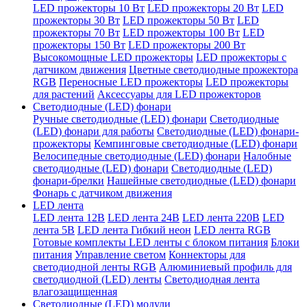
LED прожекторы 10 Вт
LED прожекторы 20 Вт
LED
прожекторы 30 Вт
LED прожекторы 50 Вт
LED
прожекторы 70 Вт
LED прожекторы 100 Вт
LED
прожекторы 150 Вт
LED прожекторы 200 Вт
Высокомощные LED прожекторы
LED прожекторы с
датчиком движения
Цветные светодиодные прожектора
RGB
Переносные LED прожекторы
LED прожекторы
для растений
Аксессуары для LED прожекторов
Светодиодные (LED) фонари
Ручные светодиодные (LED) фонари
Светодиодные
(LED) фонари для работы
Светодиодные (LED) фонари-
прожекторы
Кемпинговые светодиодные (LED) фонари
Велосипедные светодиодные (LED) фонари
Налобные
светодиодные (LED) фонари
Светодиодные (LED)
фонари-брелки
Нашейные светодиодные (LED) фонари
Фонарь с датчиком движения
LED лента
LED лента 12В
LED лента 24В
LED лента 220В
LED
лента 5В
LED лента Гибкий неон
LED лента RGB
Готовые комплекты LED ленты с блоком питания
Блоки
питания
Управление светом
Коннекторы для
светодиодной ленты RGB
Алюминиевый профиль для
светодиодной (LED) ленты
Светодиодная лента
влагозащищенная
Светодиодные (LED) модули