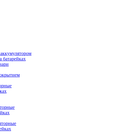
 аккумулятором
а батарейках
нари
покрытием
орные
ках
яторные
ейках
яторные
ейках