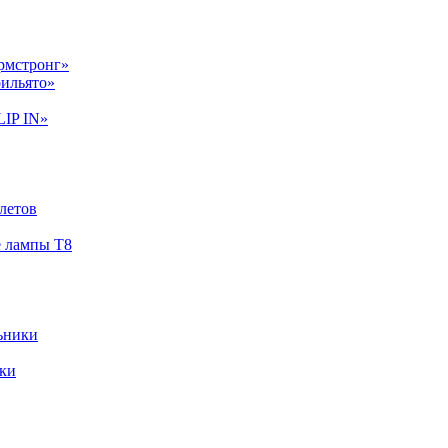
рмстронг»
рильято»
LIP IN»
летов
 лампы Т8
ьники
ки