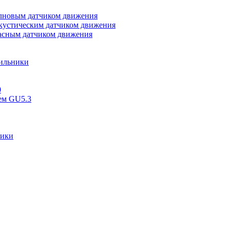
лновым датчиком движения
кустическим датчиком движения
сным датчиком движения
тильники
0
ем GU5.3
ники