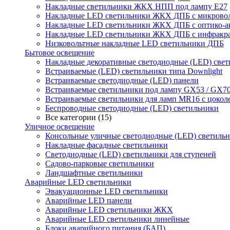
Накладные светильники ЖКХ НПП под лампу Е27
Накладные LED светильники ЖКХ ДПБ с микрово
Накладные LED светильники ЖКХ ДПБ с оптико-а
Накладные LED светильники ЖКХ ДПБ с инфракра
Низковольтные накладные LED светильники ДПБ
Бытовое освещение
Накладные декоративные светодиодные (LED) све
Встраиваемые (LED) светильники типа Downlight
Встраиваемые светодиодные (LED) панели
Встраиваемые светильники под лампу GX53 / GX7
Встраиваемые светильники для ламп MR16 с цокол
Беспроводные светодиодные (LED) светильники
Все категории (15)
Уличное освещение
Консольные уличные светодиодные (LED) светиль
Накладные фасадные светильники
Светодиодные (LED) светильники для ступеней
Садово-парковые светильники
Ландшафтные светильники
Аварийные LED светильники
Эвакуационные LED светильники
Аварийные LED панели
Аварийные LED светильники ЖКХ
Аварийные LED светильники линейные
Блоки аварийного питания (БАП)