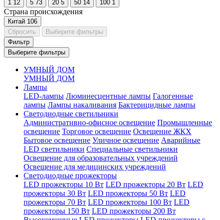
1
12
5
73
20
5
50
14
100
1
Страна происхождения
Китай
106
Сбросить
Выберите фильтры
Фильтр
Выберите фильтры
УМНЫЙ ДОМ
УМНЫЙ ДОМ
Лампы
LED-лампы
Люминесцентные лампы
Галогенные
лампы
Лампы накаливания
Бактерицидные лампы
Светодиодные светильники
Административно-офисное освещение
Промышленные
освещение
Торговое освещение
Освещение ЖКХ
Бытовое освещение
Уличное освещение
Аварийные
LED светильники
Специальные светильники
Освещение для образовательных учреждений
Освещение для медицинских учреждений
Светодиодные прожекторы
LED прожекторы 10 Вт
LED прожекторы 20 Вт
LED
прожекторы 30 Вт
LED прожекторы 50 Вт
LED
прожекторы 70 Вт
LED прожекторы 100 Вт
LED
прожекторы 150 Вт
LED прожекторы 200 Вт
Высокомощные LED прожекторы
LED прожекторы с