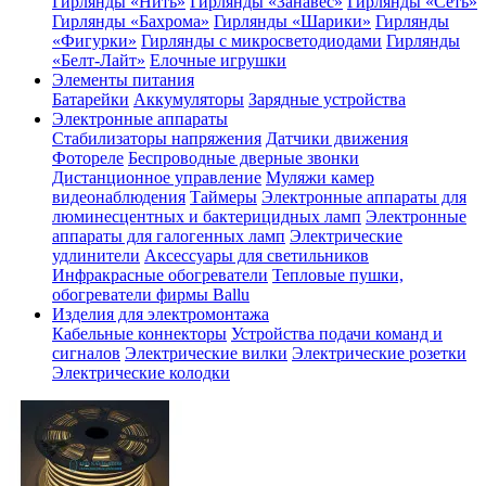
Гирлянды «Нить»
Гирлянды «Занавес»
Гирлянды «Сеть»
Гирлянды «Бахрома»
Гирлянды «Шарики»
Гирлянды
«Фигурки»
Гирлянды с микросветодиодами
Гирлянды
«Белт-Лайт»
Елочные игрушки
Элементы питания
Батарейки
Аккумуляторы
Зарядные устройства
Электронные аппараты
Стабилизаторы напряжения
Датчики движения
Фотореле
Беспроводные дверные звонки
Дистанционное управление
Муляжи камер
видеонаблюдения
Таймеры
Электронные аппараты для
люминесцентных и бактерицидных ламп
Электронные
аппараты для галогенных ламп
Электрические
удлинители
Аксессуары для светильников
Инфракрасные обогреватели
Тепловые пушки,
обогреватели фирмы Ballu
Изделия для электромонтажа
Кабельные коннекторы
Устройства подачи команд и
сигналов
Электрические вилки
Электрические розетки
Электрические колодки