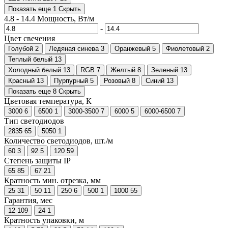
Показать еще 1
Скрыть
4.8
-
14.4
Мощность, Вт/м
-
Цвет свечения
Голубой
2
Ледяная синева
3
Оранжевый
5
Фиолетовый
2
Теплый белый
13
Холодный белый
13
RGB
7
Желтый
8
Зеленый
13
Красный
13
Пурпурный
5
Розовый
8
Синий
13
Показать еще 8
Скрыть
Цветовая температура, К
3000
6
6500
1
3000-3500
7
6000
5
6000-6500
7
Тип светодиодов
2835
65
5050
1
Количество светодиодов, шт./м
60
3
92
5
120
59
Степень защиты IP
65
85
67
21
Кратность мин. отрезка, мм
25
31
50
11
250
6
500
1
1000
55
Гарантия, мес
12
109
24
1
Кратность упаковки, м