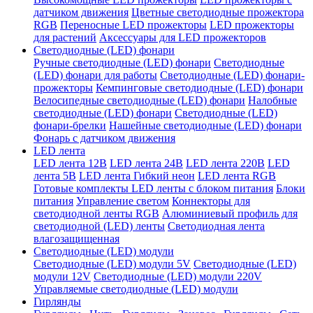
датчиком движения
Цветные светодиодные прожектора
RGB
Переносные LED прожекторы
LED прожекторы
для растений
Аксессуары для LED прожекторов
Светодиодные (LED) фонари
Ручные светодиодные (LED) фонари
Светодиодные
(LED) фонари для работы
Светодиодные (LED) фонари-
прожекторы
Кемпинговые светодиодные (LED) фонари
Велосипедные светодиодные (LED) фонари
Налобные
светодиодные (LED) фонари
Светодиодные (LED)
фонари-брелки
Нашейные светодиодные (LED) фонари
Фонарь с датчиком движения
LED лента
LED лента 12В
LED лента 24В
LED лента 220В
LED
лента 5В
LED лента Гибкий неон
LED лента RGB
Готовые комплекты LED ленты с блоком питания
Блоки
питания
Управление светом
Коннекторы для
светодиодной ленты RGB
Алюминиевый профиль для
светодиодной (LED) ленты
Светодиодная лента
влагозащищенная
Светодиодные (LED) модули
Светодиодные (LED) модули 5V
Светодиодные (LED)
модули 12V
Светодиодные (LED) модули 220V
Управляемые светодиодные (LED) модули
Гирлянды