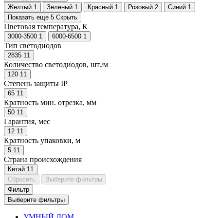
Желтый
1
Зеленый
1
Красный
1
Розовый
2
Синий
1
Показать еще 5
Скрыть
Цветовая температура, К
3000-3500
1
6000-6500
1
Тип светодиодов
2835
11
Количество светодиодов, шт./м
120
11
Степень защиты IP
65
11
Кратность мин. отрезка, мм
50
11
Гарантия, мес
12
11
Кратность упаковки, м
5
11
Страна происхождения
Китай
11
Сбросить
Выберите фильтры
Фильтр
Выберите фильтры
УМНЫЙ ДОМ