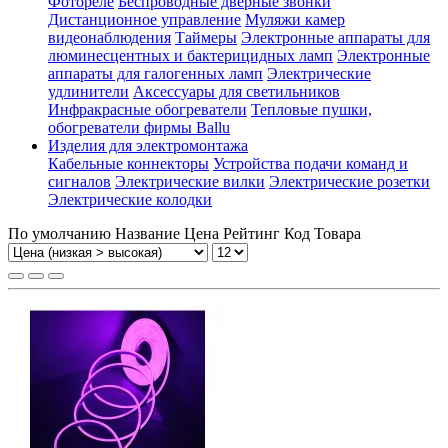
Фотореле
Беспроводные дверные звонки
Дистанционное управление
Муляжи камер
видеонаблюдения
Таймеры
Электронные аппараты для
люминесцентных и бактерицидных ламп
Электронные
аппараты для галогенных ламп
Электрические
удлинители
Аксессуары для светильников
Инфракрасные обогреватели
Тепловые пушки,
обогреватели фирмы Ballu
Изделия для электромонтажа
Кабельные коннекторы
Устройства подачи команд и
сигналов
Электрические вилки
Электрические розетки
Электрические колодки
По умолчанию
Название
Цена
Рейтинг
Код Товара