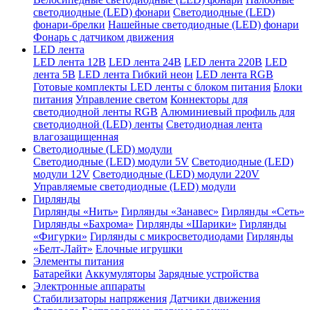
светодиодные (LED) фонари
Светодиодные (LED)
фонари-брелки
Нашейные светодиодные (LED) фонари
Фонарь с датчиком движения
LED лента
LED лента 12В
LED лента 24В
LED лента 220В
LED
лента 5В
LED лента Гибкий неон
LED лента RGB
Готовые комплекты LED ленты с блоком питания
Блоки
питания
Управление светом
Коннекторы для
светодиодной ленты RGB
Алюминиевый профиль для
светодиодной (LED) ленты
Светодиодная лента
влагозащищенная
Светодиодные (LED) модули
Светодиодные (LED) модули 5V
Светодиодные (LED)
модули 12V
Светодиодные (LED) модули 220V
Управляемые светодиодные (LED) модули
Гирлянды
Гирлянды «Нить»
Гирлянды «Занавес»
Гирлянды «Сеть»
Гирлянды «Бахрома»
Гирлянды «Шарики»
Гирлянды
«Фигурки»
Гирлянды с микросветодиодами
Гирлянды
«Белт-Лайт»
Елочные игрушки
Элементы питания
Батарейки
Аккумуляторы
Зарядные устройства
Электронные аппараты
Стабилизаторы напряжения
Датчики движения