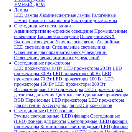
УМНЫЙ ДОМ
Лампы
LED-лампы
Люминесцентные лампы
Галогенные
лампы
Лампы накаливания
Бактерицидные лампы
Светодиодные светильники
Административно-офисное освещение
Промышленные
освещение
Торговое освещение
Освещение ЖКХ
Бытовое освещение
Уличное освещение
Аварийные
LED светильники
Специальные светильники
Освещение для образовательных учреждений
Освещение для медицинских учреждений
Светодиодные прожекторы
LED прожекторы 10 Вт
LED прожекторы 20 Вт
LED
прожекторы 30 Вт
LED прожекторы 50 Вт
LED
прожекторы 70 Вт
LED прожекторы 100 Вт
LED
прожекторы 150 Вт
LED прожекторы 200 Вт
Высокомощные LED прожекторы
LED прожекторы с
датчиком движения
Цветные светодиодные прожектора
RGB
Переносные LED прожекторы
LED прожекторы
для растений
Аксессуары для LED прожекторов
Светодиодные (LED) фонари
Ручные светодиодные (LED) фонари
Светодиодные
(LED) фонари для работы
Светодиодные (LED) фонари-
прожекторы
Кемпинговые светодиодные (LED) фонари
Велосипедные светодиодные (LED) фонари
Налобные