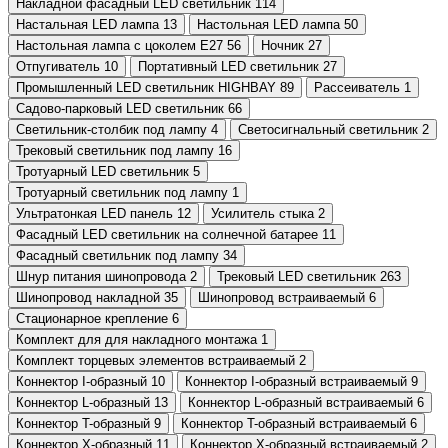
Накладной фасадный LED светильник
114
Настальная LED лампа
13
Настольная LED лампа
50
Настольная лампа с цоколем Е27
56
Ночник
27
Отпугиватель
10
Портативный LED светильник
27
Промышленный LED светильник HIGHBAY
89
Рассеиватель
1
Садово-парковый LED светильник
66
Светильник-столбик под лампу
4
Светосигнальный светильник
2
Трековый светильник под лампу
16
Тротуарный LED светильник
5
Тротуарный светильник под лампу
1
Ультратонкая LED панель
12
Усилитель стыка
2
Фасадный LED светильник на солнечной батарее
11
Фасадный светильник под лампу
34
Шнур питания шинопровода
2
Трековый LED светильник
263
Шинопровод накладной
35
Шинопровод встраиваемый
6
Стационарное крепление
6
Комплект для для накладного монтажа
1
Комплект торцевых элементов встраиваемый
2
Коннектор I-образный
10
Коннектор I-образный встраиваемый
9
Коннектор L-образный
13
Коннектор L-образный встраиваемый
6
Коннектор T-образный
9
Коннектор T-образный встраиваемый
6
Коннектор X-образный
11
Коннектор X-образный встраиваемый
2