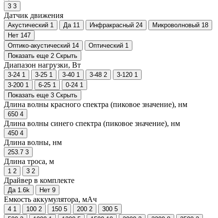
3
3
Датчик движения
Акустический
1
Да
11
Инфракрасный
24
Микроволновый
18
Нет
147
Оптико-акустический
14
Оптический
1
Показать еще 2
Скрыть
Диапазон нагрузки, Вт
3-24
1
3-25
1
3-40
1
3-48
2
3-120
1
3-200
1
6-25
1
0-24
1
Показать еще 3
Скрыть
Длина волны красного спектра (пиковое значение), нм
650
4
Длина волны синего спектра (пиковое значение), нм
450
4
Длина волны, нм
253.7
3
Длина троса, м
1
2
3
2
Драйвер в комплекте
Да
1.6
k
Нет
9
Емкость аккумулятора, мАч
4
1
100
2
150
5
200
2
300
5