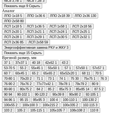
NiCd 3,7В
1
NiCd 7,2В
3
Показать еще 9
Скрыть
Аналог
ЛПО 1х18
5
ЛПО 1х36
6
ЛПО 2х18
39
ЛПО 2х36
130
ЛПО 2х58
80
ЛСП 1х18
5
ЛСП 1х36
5
ЛСП 1х58
1
ЛСП 2х18
56
ЛСП 2х20
1
ЛСП 2х21
1
ЛСП 2х24
1
ЛСП 2х25
1
ЛСП 2х28
1
ЛСП 2х29
1
ЛСП 2х30
5
ЛСП 2х32
1
ЛСП 2х36
85
ЛСП 2х58
59
Энергоэффективная замена РКУ и ЖКУ
3
Показать еще 15
Скрыть
Врезной размер, мм
37
1
37х37
1
40
18
42х62
1
43
2
53-70
5
55
2
55х45
1
55х50
1
57
1
57х50
1
57х57
1
60
7
60х45
1
65
2
65х65
2
65х52х20
1
68
11
70
5
70-80
1
70х20
2
71
1
73
1
74
1
75
30
75х75
1
76
3
76-90
2
76х76
2
77х77х42
1
78х78
1
79х79
2
80
9
80-90
1
80х75
2
84
2
85
2
85х75
3
85х85
14
87.5
2
90
94
90-102
1
90-120
2
90х39
8
90х90
2
92-105
1
94-96
1
95
15
95х95
3
100
4
100-110
1
100-130
2
100х55
2
100х100
3
100х215
2
100х335
2
102-115
3
103
2
105
2
105-115
1
105х105
7
108х108
2
110
8