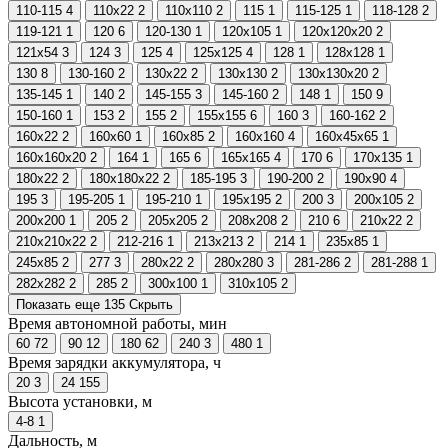
110-115
4
110х22
2
110х110
2
115
1
115-125
1
118-128
2
119-121
1
120
6
120-130
1
120х105
1
120х120х20
2
121х54
3
124
3
125
4
125х125
4
128
1
128х128
1
130
8
130-160
2
130х22
2
130х130
2
130х130х20
2
135-145
1
140
2
145-155
3
145-160
2
148
1
150
9
150-160
1
153
2
155
2
155х155
6
160
3
160-162
2
160х22
2
160х60
1
160х85
2
160х160
4
160х45х65
1
160х160х20
2
164
1
165
6
165х165
4
170
6
170х135
1
180х22
2
180х180х22
2
185-195
3
190-200
2
190х90
4
195
3
195-205
1
195-210
1
195х195
2
200
3
200х105
2
200х200
1
205
2
205х205
2
208х208
2
210
6
210х22
2
210х210х22
2
212-216
1
213х213
2
214
1
235х85
1
245х85
2
277
3
280х22
2
280х280
3
281-286
2
281-288
1
282х282
2
285
2
300х100
1
310х105
2
Показать еще 135
Скрыть
Время автономной работы, мин
60
72
90
12
180
62
240
3
480
1
Время зарядки аккумулятора, ч
20
3
24
155
Высота установки, м
4-8
1
Дальность, м