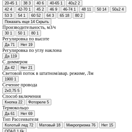
20-45
1
38
3
40
6
40-65
1
40±2
2
42
4
42-70
1
45
2
46
9
46-74
1
48
11
50
14
50±2
4
53
3
54
1
60
52
64
3
65
18
80
2
Показать еще 14
Скрыть
Производительность, м3/ч
30
1
50
1
80
1
Регулировка по высоте
Да
71
Нет
19
Регулировка по углу наклона
Да
119
С диммером
Да
42
Нет
21
Световой поток в штатном/авар. режиме, Лм
1900
1
Сечение провода
2х0,75
5
Способ включения
Кнопка
22
Фотореле
5
Термокольцо
Да
61
Нет
69
Тип Рассеивателя
Колотый лед
72
Матовый
18
Микропризма
76
Нет
15
ОПАЛ
1.6
k