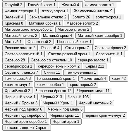
Голубой
2
Голубой хром
1
Желтый
4
жемчуг-золото
1
жемчуг-серебро
1
жемчуг-хром
1
Жемчужный никель
9
Зеленый
4
Зеркальное стекло
2
Золото
26
золото-хром
1
Красный
8
Матовая бронза
1
Матовое золото
2
Матовое золото-серебро
1
Матовое стекло
2
Матовый никель
2
Матовый хром
4
Матовый хром-серебро
1
Мятный
1
Оранжевый
2
Прозрачный хром
1
Розовое золото
2
Розовый
4
Сатин-хром
7
Светлая бронза
2
Светло-золотистый
1
Светло-розовый хром
1
Серебристый
1
Серебро
28
Серебро со стеклом
10
серебро-золото
1
серебро-хром
1
серебро-черный хром
2
Серый
211
Серый с планкой
7
Синий
11
Темно-зеленый
1
Темно-серый
8
Тонированный хром
1
Фиолетовый
4
хром
42
хром-жемчуг
1
хром-серебро
1
хром-черный
2
Хром/Белый
2
Черненая бронза
12
Черненая медь
11
Черненый хром
1
Черный
213
Чёрный
195
Черный / Бронза
3
Черный / Хром
1
Черный матовый
2
Черный под бронзу
6
Черный под медь
6
Черный под серебро
6
Черный хром
11
черный хром-жемчуг
2
Черный хром-серебро
1
Черный-хром
1
Показать еще 67
Скрыть