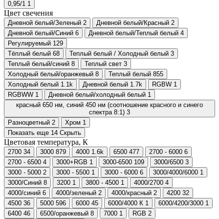
0,95/1
1
Цвет свечения
Дневной белый/Зеленый
2
Дневной белый/Красный
2
Дневной белый/Синий
6
Дневной белый/Теплый белый
4
Регулируемый
129
Тёплый белый
68
Теплый белый / Холодный белый
3
Теплый белый/синий
8
Теплый свет
3
Холодный белый/оранжевый
8
Теплый белый
855
Холодный белый
1.1
k
Дневной белый
1.7
k
RGBW
1
RGBWW
1
Дневной белый/холодный белый
1
красный 650 нм, синий 450 нм (соотношение красного и синего
спектра 8:1)
3
Разноцветный
2
Хром
1
Показать еще 14
Скрыть
Цветовая температура, К
2700
34
3000
879
4000
1.6
k
6500
477
2700 - 6000
6
2700 - 6500
4
3000+RGB
1
3000-6500
109
3000/6500
3
3000 - 5000
2
3000 - 5500
1
3000 - 6000
6
3000/4000/6000
1
3000/Синий
8
3200
1
3800 - 4500
1
4000/2700
4
4000/синий
6
4000/зеленый
2
4000/красный
2
4200
32
4500
36
5000
596
6000
45
6000/4000 К
1
6000/4200/3000
1
6400
46
6500/оранжевый
8
7000
1
RGB
2