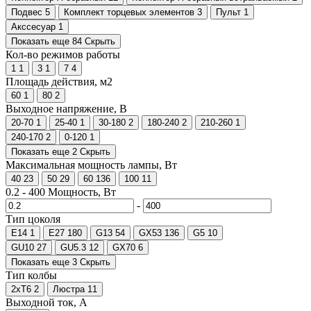
Подвес
5
Комплект торцевых элементов
3
Пульт
1
Акссесуар
1
Показать еще 84
Скрыть
Кол-во режимов работы
1
1
3
1
7
4
Площадь действия, м2
60
1
80
2
Выходное напряжение, В
20-70
1
25-40
1
30-180
2
180-240
2
210-260
1
240-170
2
0-120
1
Показать еще 2
Скрыть
Максимальная мощность лампы, Вт
40
23
50
29
60
136
100
11
0.2
-
400
Мощность, Вт
-
Тип цоколя
Е14
1
Е27
180
G13
54
GX53
136
G5
10
GU10
27
GU5.3
12
GX70
6
Показать еще 3
Скрыть
Тип колбы
2хТ6
2
Люстра
11
Выходной ток, А