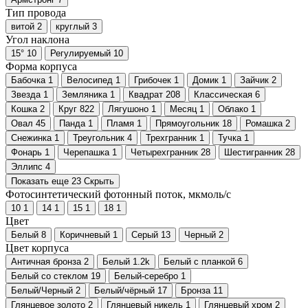
Тип провода
витой
2
круглый
3
Угол наклона
15°
10
Регулируемый
10
Форма корпуса
Бабочка
1
Велосипед
1
Грибочек
1
Домик
1
Зайчик
2
Звезда
1
Земляника
1
Квадрат
208
Классическая
6
Кошка
2
Круг
822
Лягушоно
1
Месяц
1
Облако
1
Овал
45
Панда
1
Пламя
1
Прямоугольник
18
Ромашка
2
Снежинка
1
Треугольник
4
Трехгранник
1
Тучка
1
Фонарь
1
Черепашка
1
Четырехгранник
28
Шестигранник
28
Эллипс
4
Показать еще 23
Скрыть
Фотосинтетический фотонный поток, мкмоль/с
10
1
14
1
15
1
18
1
Цвет
Белый
8
Коричневый
1
Серый
13
Черный
2
Цвет корпуса
Античная бронза
2
Белый
1.2
k
Белый с планкой
6
Белый со стеклом
19
Белый-серебро
1
Белый/Черный
2
Белый/чёрный
17
Бронза
11
Глянцевое золото
2
Глянцевый никель
1
Глянцевый хром
2