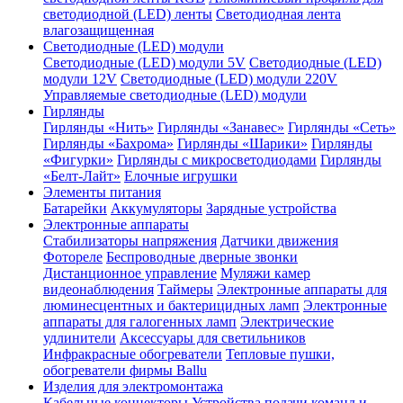
светодиодной (LED) ленты
Светодиодная лента
влагозащищенная
Светодиодные (LED) модули
Светодиодные (LED) модули 5V
Светодиодные (LED)
модули 12V
Светодиодные (LED) модули 220V
Управляемые светодиодные (LED) модули
Гирлянды
Гирлянды «Нить»
Гирлянды «Занавес»
Гирлянды «Сеть»
Гирлянды «Бахрома»
Гирлянды «Шарики»
Гирлянды
«Фигурки»
Гирлянды с микросветодиодами
Гирлянды
«Белт-Лайт»
Елочные игрушки
Элементы питания
Батарейки
Аккумуляторы
Зарядные устройства
Электронные аппараты
Стабилизаторы напряжения
Датчики движения
Фотореле
Беспроводные дверные звонки
Дистанционное управление
Муляжи камер
видеонаблюдения
Таймеры
Электронные аппараты для
люминесцентных и бактерицидных ламп
Электронные
аппараты для галогенных ламп
Электрические
удлинители
Аксессуары для светильников
Инфракрасные обогреватели
Тепловые пушки,
обогреватели фирмы Ballu
Изделия для электромонтажа
Кабельные коннекторы
Устройства подачи команд и