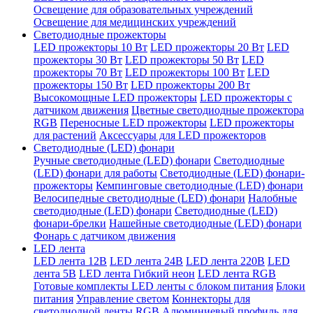
Освещение для образовательных учреждений
Освещение для медицинских учреждений
Светодиодные прожекторы
LED прожекторы 10 Вт
LED прожекторы 20 Вт
LED
прожекторы 30 Вт
LED прожекторы 50 Вт
LED
прожекторы 70 Вт
LED прожекторы 100 Вт
LED
прожекторы 150 Вт
LED прожекторы 200 Вт
Высокомощные LED прожекторы
LED прожекторы с
датчиком движения
Цветные светодиодные прожектора
RGB
Переносные LED прожекторы
LED прожекторы
для растений
Аксессуары для LED прожекторов
Светодиодные (LED) фонари
Ручные светодиодные (LED) фонари
Светодиодные
(LED) фонари для работы
Светодиодные (LED) фонари-
прожекторы
Кемпинговые светодиодные (LED) фонари
Велосипедные светодиодные (LED) фонари
Налобные
светодиодные (LED) фонари
Светодиодные (LED)
фонари-брелки
Нашейные светодиодные (LED) фонари
Фонарь с датчиком движения
LED лента
LED лента 12В
LED лента 24В
LED лента 220В
LED
лента 5В
LED лента Гибкий неон
LED лента RGB
Готовые комплекты LED ленты с блоком питания
Блоки
питания
Управление светом
Коннекторы для
светодиодной ленты RGB
Алюминиевый профиль для