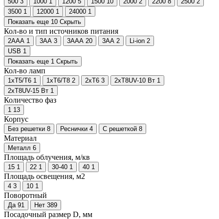
500
3
1000
1
1200
5
1500
10
2000
2
2200
8
2500
2
3500
1
12000
1
24000
1
Показать еще 10
Скрыть
Кол-во и тип источников питания
2AAA
1
3AA
3
3AAA
20
3АА
2
Li-ion
2
USB
1
Показать еще 1
Скрыть
Кол-во ламп
1хТ5/Т6
1
1хТ6/Т8
2
2хТ6
3
2хT8UV-10 Вт
1
2хT8UV-15 Вт
1
Количество фаз
1
13
Корпус
Без решетки
8
Реснички
4
С решеткой
8
Материал
Металл
6
Площадь облучения, м/кв
15
1
22
1
30-40
1
40
1
Площадь освещения, м2
4
3
10
1
Поворотный
Да
91
Нет
389
Посадочный размер D, мм