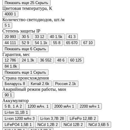
Показать еще 25
Скрыть
Цветовая температура, К
4000
1
Количество светодиодов, шт./м
5
1
Степень защиты IP
20
993
30
5
33
12
40
1.5
k
41
3
44
111
52
9
54
1.1
k
55
8
65
670
67
10
Показать еще 6
Скрыть
Гарантия, мес
12
786
24
1.3
k
36
552
48
6
60
125
84
1.8
k
Показать еще 1
Скрыть
Страна происхождения
Беларусь
8
Китай
2.6
k
Россия
2.1
k
Аварийный режим работы, мин
90
1
Аккумулятор
5 В, 1 А
2
1200 мАч.
1
2000 мАч
1
2200 мАч
1
Li-Ion 11,1В
1
Li-ion 1200 мАч
3
Li-Ion 3,7В
28
LiFePo 12,8В
2
LiFePO4 1,5В
1
NiCd 1,2В
2
NiCd 12В
2
NiCd 3,6В
5