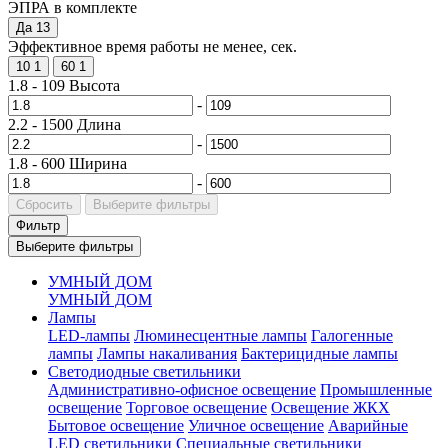
ЭПРА в комплекте
Да
13
Эффективное время работы не менее, сек.
10
1
60
1
1.8
-
109
Высота
-
2.2
-
1500
Длина
-
1.8
-
600
Ширина
-
Сбросить
Выберите фильтры
Фильтр
Выберите фильтры
УМНЫЙ ДОМ
УМНЫЙ ДОМ
Лампы
LED-лампы
Люминесцентные лампы
Галогенные
лампы
Лампы накаливания
Бактерицидные лампы
Светодиодные светильники
Административно-офисное освещение
Промышленные
освещение
Торговое освещение
Освещение ЖКХ
Бытовое освещение
Уличное освещение
Аварийные
LED светильники
Специальные светильники