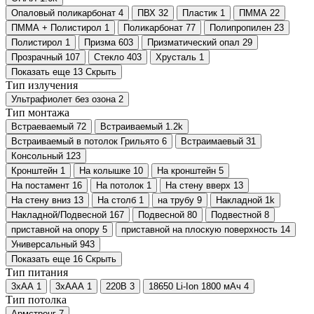
Опаловый поликарбонат
4
ПВХ
32
Пластик
1
ПММА
22
ПММА + Полистирол
1
Поликарбонат
77
Полипропилен
23
Полистирол
1
Призма
603
Призматический опал
29
Прозрачный
107
Стекло
403
Хрусталь
1
Показать еще 13
Скрыть
Тип излучения
Ультрафиолет без озона
2
Тип монтажа
Встраеваемый
72
Встраиваемый
1.2
k
Встраиваемый в потолок Грильято
6
Встраимаевый
31
Консольный
123
Кронштейн
1
На колышке
10
На кронштейн
5
На постамент
16
На потолок
1
На стену вверх
13
На стену вниз
13
На столб
1
на трубу
9
Накладной
1
k
Накладной/Подвесной
167
Подвесной
80
Подвестной
8
приставной на опору
5
приставной на плоскую поверхность
14
Универсальный
943
Показать еще 16
Скрыть
Тип питания
3хАА
1
3хААА
1
220В
3
18650 Li-Ion 1800 мАч
4
Тип потолка
Армстронг
7